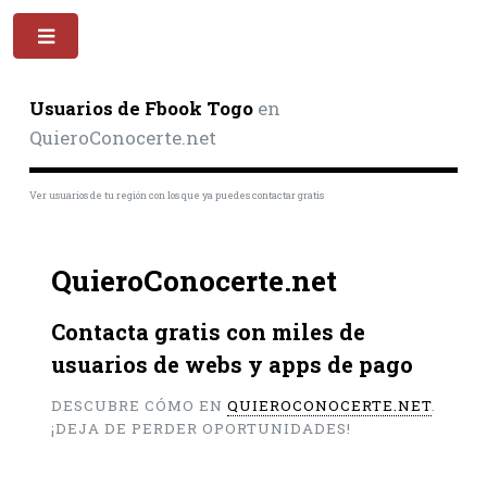
Toggle
Usuarios de Fbook Togo
en
QuieroConocerte.net
Ver usuarios de tu región con los que ya puedes contactar gratis
QuieroConocerte.net
Contacta gratis con miles de
usuarios de webs y apps de pago
DESCUBRE CÓMO EN
QUIEROCONOCERTE.NET
.
¡DEJA DE PERDER OPORTUNIDADES!