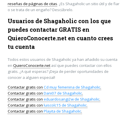
reseñas de páginas de citas
. ¿Es Shagaholic un sitio útil y de fiar
o se trata de un engaño? Descúbrelo.
Usuarios de Shagaholic con los que
puedes contactar GRATIS en
QuieroConocerte.net
en cuanto crees
tu cuenta
Todos estos usuarios de Shagaholic ya han añadido su cuenta
en
QuieroConocerte.net
así que puedes contactar con ellos
gratis. ¿A qué esperas? ¡Deja de perder oportunidades de
conocer a alguien especial!
Contactar gratis con
Cd muy femenina de Shagaholic
.
Contactar gratis con
Dani07 de Shagaholic
.
Contactar gratis con
eduardosangi2w de Shagaholic
.
Contactar gratis con
luiscolc15 de Shagaholic
.
Contactar gratis con
Playita de Shagaholic
.