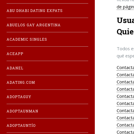
de págin
ABU DHABI DATING EXPATS
Usua
ABUELOS GAY ARGENTINA
Quie
ACADEMIC SINGLES
Todos es
ACEAPP
qué espe
Contacta
ADANEL
Contacta
Contacta
ADATING.COM
Contacta
Contacta
ADOPTAGUY
Contacta
Contacta
ADOPTAUNMAN
Contacta
Contacta
ADOPTAUNTÍO
Contacta