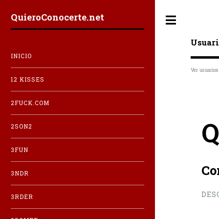
QuieroConocerte.net
Toggle
Usuari
INICIO
Ver usuarios
12 KISSES
2FUCK.COM
Q
2SON2
3FUN
Co
3NDR
DES
3RDER