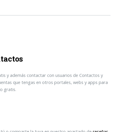
tactos
tis y además contactar con usuarios de Contactos y
cuentas que tengas en otros portales, webs y apps para
 gratis.
mo tú o comparte la tuya en nuestro apartado de
reseñas