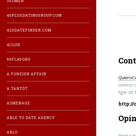
3SOMER
40PLUSDATINGGROUP.COM
420DATEFINDER.COM
4CLUB
Cont
99FLAVORS
A FOREIGN AFFAIR
QuieroC
cientos 
A TANTÔT
ligar de
http:/
A3MENAGE
Opin
ABLE TO DATE AGENCY
ABLO
Revisa n