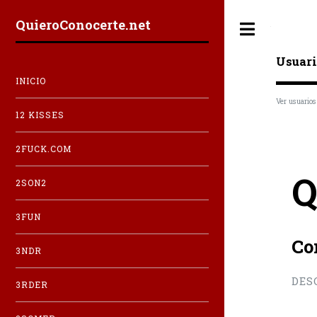
QuieroConocerte.net
Toggle
Usuari
INICIO
Ver usuarios
12 KISSES
2FUCK.COM
Q
2SON2
3FUN
Co
3NDR
DES
3RDER