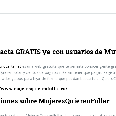
acta GRATIS ya con usuarios de Mu
onocerte.net
es una web gratuita que te permite conocer gente gra
uierenFollar y cientos de páginas más sin tener que pagar. Regíst
, webs y apps para ligar de forma que puedan buscarte en QuieroCo
//www.mujeresquierenfollar.es/
iones sobre MujeresQuierenFollar
uestra crítica a MujeresQuierenFollar, lee experiencias de otros u