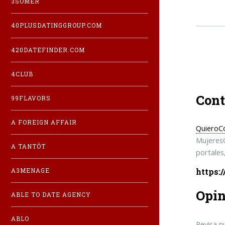
3SOMER
40PLUSDATINGGROUP.COM
420DATEFINDER.COM
4CLUB
Cont
99FLAVORS
A FOREIGN AFFAIR
QuieroC
MujeresQ
A TANTÔT
portales
https:
A3MENAGE
Opin
ABLE TO DATE AGENCY
ABLO
Revisa n