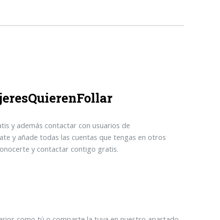
jeresQuierenFollar
tis y además contactar con usuarios de
rate y añade todas las cuentas que tengas en otros
nocerte y contactar contigo gratis.
suarios como tú o comparte la tuya en nuestro apartado