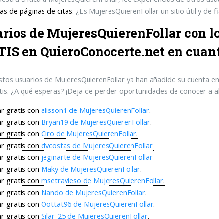
as de páginas de citas
. ¿Es MujeresQuierenFollar un sitio útil y de 
rios de MujeresQuierenFollar con l
TIS en
QuieroConocerte.net
en cuant
tos usuarios de MujeresQuierenFollar ya han añadido su cuenta e
atis. ¿A qué esperas? ¡Deja de perder oportunidades de conocer a al
r gratis con
alisson1 de MujeresQuierenFollar
.
r gratis con
Bryan19 de MujeresQuierenFollar
.
r gratis con
Ciro de MujeresQuierenFollar
.
r gratis con
dvcostas de MujeresQuierenFollar
.
r gratis con
jeginarte de MujeresQuierenFollar
.
r gratis con
Maky de MujeresQuierenFollar
.
r gratis con
msetravieso de MujeresQuierenFollar
.
r gratis con
Nando de MujeresQuierenFollar
.
r gratis con
Oottat96 de MujeresQuierenFollar
.
r gratis con
Silar_25 de MujeresQuierenFollar
.