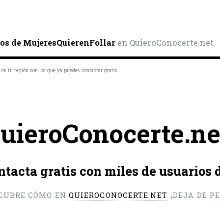
os de MujeresQuierenFollar
en QuieroConocerte.net
 de tu región con los que ya puedes contactar gratis
uieroConocerte.ne
ntacta gratis con miles de usuarios
CUBRE CÓMO EN
QUIEROCONOCERTE.NET
. ¡DEJA DE 