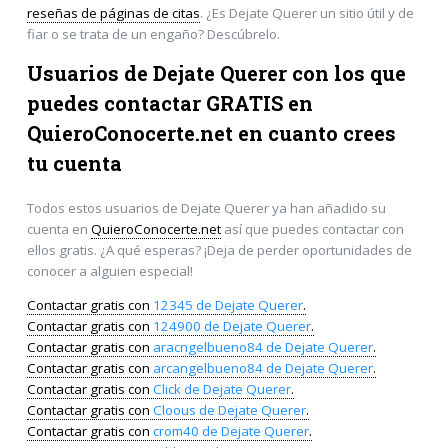
reseñas de páginas de citas
. ¿Es Dejate Querer un sitio útil y de
fiar o se trata de un engaño? Descúbrelo.
Usuarios de Dejate Querer con los que
puedes contactar GRATIS en
QuieroConocerte.net
en cuanto crees
tu cuenta
Todos estos usuarios de Dejate Querer ya han añadido su
cuenta en
QuieroConocerte.net
así que puedes contactar con
ellos gratis. ¿A qué esperas? ¡Deja de perder oportunidades de
conocer a alguien especial!
Contactar gratis con
12345 de Dejate Querer
.
Contactar gratis con
124900 de Dejate Querer
.
Contactar gratis con
aracngelbueno84 de Dejate Querer
.
Contactar gratis con
arcangelbueno84 de Dejate Querer
.
Contactar gratis con
Click de Dejate Querer
.
Contactar gratis con
Cloous de Dejate Querer
.
Contactar gratis con
crom40 de Dejate Querer
.