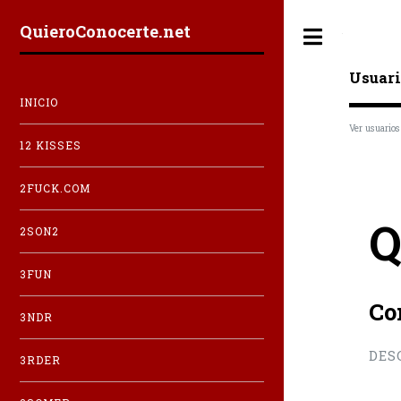
QuieroConocerte.net
Toggle
Usuari
INICIO
Ver usuarios
12 KISSES
2FUCK.COM
Q
2SON2
3FUN
Co
3NDR
DES
3RDER