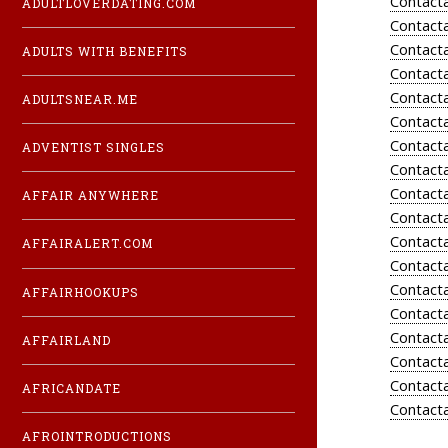
Contacta
ADULTLOVERDATING.COM
Contacta
Contacta
ADULTS WITH BENEFITS
Contacta
Contacta
ADULTSNEAR.ME
Contacta
Contacta
ADVENTIST SINGLES
Contacta
Contacta
AFFAIR ANYWHERE
Contacta
Contacta
AFFAIRALERT.COM
Contacta
Contacta
AFFAIRHOOKUPS
Contacta
Contacta
AFFAIRLAND
Contacta
Contacta
AFRICANDATE
Contacta
AFROINTRODUCTIONS