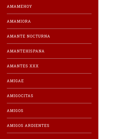
AMAMEHOY
AMAMIORA
AMANTE NOCTURNA
AMANTEHISPANA
AMANTES XXX
AMIGAE
AMIGOCITAS
AMIGOS
AMIGOS ARDIENTES