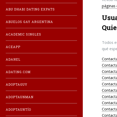
páginas 
ABU DHABI DATING EXPATS
Usua
ABUELOS GAY ARGENTINA
Quie
ACADEMIC SINGLES
Todos es
ACEAPP
qué espe
Contacta
ADANEL
Contacta
Contacta
ADATING.COM
Contacta
Contacta
ADOPTAGUY
Contacta
Contacta
ADOPTAUNMAN
Contacta
Contacta
ADOPTAUNTÍO
Contacta