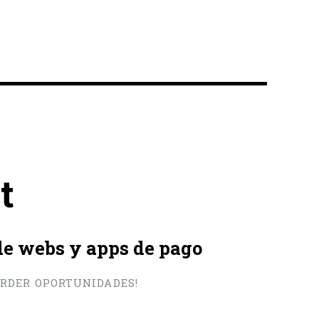
t
 de webs y apps de pago
PERDER OPORTUNIDADES!