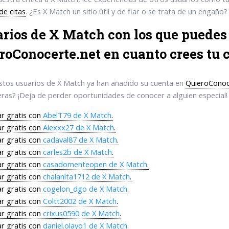
de citas
. ¿Es X Match un sitio útil y de fiar o se trata de un engaño
rios de X Match con los que puedes
roConocerte.net
en cuanto crees tu 
tos usuarios de X Match ya han añadido su cuenta en
QuieroConoc
ras? ¡Deja de perder oportunidades de conocer a alguien especial!
r gratis con
AbelT79 de X Match
.
r gratis con
Alexxx27 de X Match
.
r gratis con
cadaval87 de X Match
.
r gratis con
carles2b de X Match
.
r gratis con
casadomenteopen de X Match
.
r gratis con
chalanita1712 de X Match
.
r gratis con
cogelon_dgo de X Match
.
r gratis con
Coltt2002 de X Match
.
r gratis con
crixus0590 de X Match
.
r gratis con
daniel.olayo1 de X Match
.