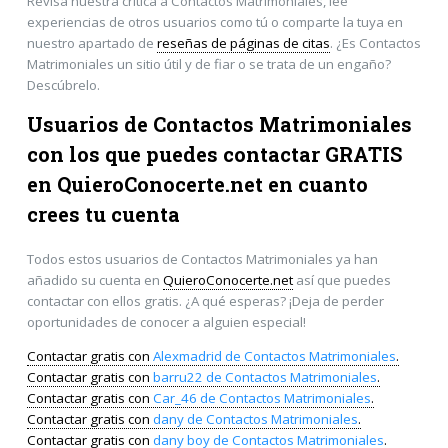
Revisa nuestra crítica a Contactos Matrimoniales, lee
experiencias de otros usuarios como tú o comparte la tuya en
nuestro apartado de
reseñas de páginas de citas
. ¿Es Contactos
Matrimoniales un sitio útil y de fiar o se trata de un engaño?
Descúbrelo.
Usuarios de Contactos Matrimoniales
con los que puedes contactar GRATIS
en
QuieroConocerte.net
en cuanto
crees tu cuenta
Todos estos usuarios de Contactos Matrimoniales ya han
añadido su cuenta en
QuieroConocerte.net
así que puedes
contactar con ellos gratis. ¿A qué esperas? ¡Deja de perder
oportunidades de conocer a alguien especial!
Contactar gratis con
Alexmadrid de Contactos Matrimoniales
.
Contactar gratis con
barru22 de Contactos Matrimoniales
.
Contactar gratis con
Car_46 de Contactos Matrimoniales
.
Contactar gratis con
dany de Contactos Matrimoniales
.
Contactar gratis con
dany boy de Contactos Matrimoniales
.